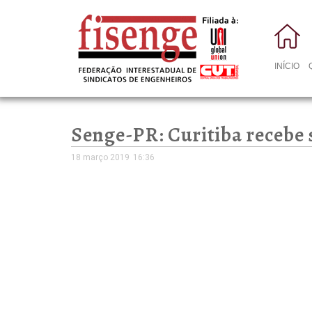
INÍCIO
Senge-PR: Curitiba receb
18 março 2019
16:36