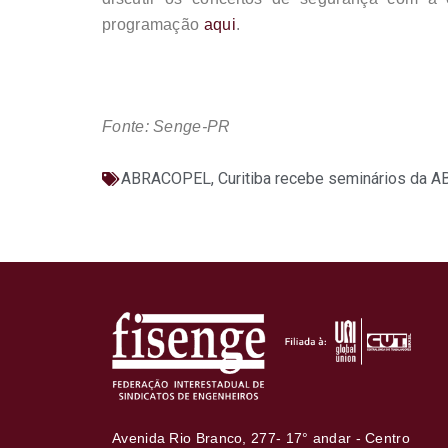
programação
aqui
.
Fonte: Senge-PR
ABRACOPEL
,
Curitiba recebe seminários da
Avenida Rio Branco, 277- 17° andar - Centro