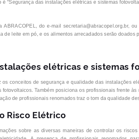
o é “Segurança das instalações elétricas e sistemas fotovolta
e da ABRACOPEL, do e-mail secretaria@abracopel.org.br, o
a de leite em pó, e os alimentos arrecadados serão doados par
stalações elétricas e sistemas f
z os conceitos de segurança e qualidade das instalações elé
as fotovoltaicos. Também posiciona os profissionais frente 
cipação de profissionais renomados traz o tom da qualidade d
 Risco Elétrico
rmações sobre as diversas maneiras de controlar os riscos 
letricidade. A presença de profissionais renomados gar