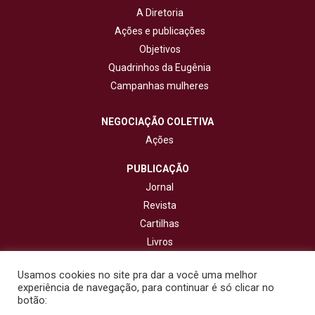
A Diretoria
Ações e publicações
Objetivos
Quadrinhos da Eugênia
Campanhas mulheres
NEGOCIAÇÃO COLETIVA
Ações
PUBLICAÇÃO
Jornal
Revista
Cartilhas
Livros
Cadernos
Usamos cookies no site pra dar a você uma melhor
experiência de navegação, para continuar é só clicar no
CONTATO
botão: