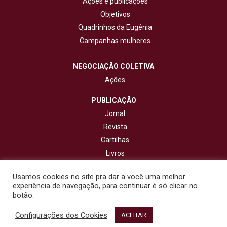
Ações e publicações
Objetivos
Quadrinhos da Eugênia
Campanhas mulheres
NEGOCIAÇÃO COLETIVA
Ações
PUBLICAÇÃO
Jornal
Revista
Cartilhas
Livros
Cadernos
Usamos cookies no site pra dar a você uma melhor
experiência de navegação, para continuar é só clicar no
CONTATO
botão:
Configurações dos Cookies
© 2020 - Fisenge - Federação Interestadual de Sindicatos de
ACEITAR
Engenheiros. Todos os direitos reservados. Design por