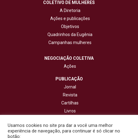
COLETIVO DE MULHERES
A Diretoria
Ações e publicações
Objetivos
Quadrinhos da Eugênia
Campanhas mulheres
NEGOCIAÇÃO COLETIVA
Ações
PUBLICAÇÃO
Jornal
Revista
Cartilhas
Livros
Cadernos
Usamos cookies no site pra dar a você uma melhor
experiência de navegação, para continuar é só clicar no
CONTATO
botão: