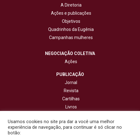
A Diretoria
Ações e publicações
Objetivos
Quadrinhos da Eugênia
Campanhas mulheres
NEGOCIAÇÃO COLETIVA
Ações
PUBLICAÇÃO
Jornal
Revista
Cartilhas
Livros
Cadernos
Usamos cookies no site pra dar a você uma melhor
experiência de navegação, para continuar é só clicar no
CONTATO
botão: