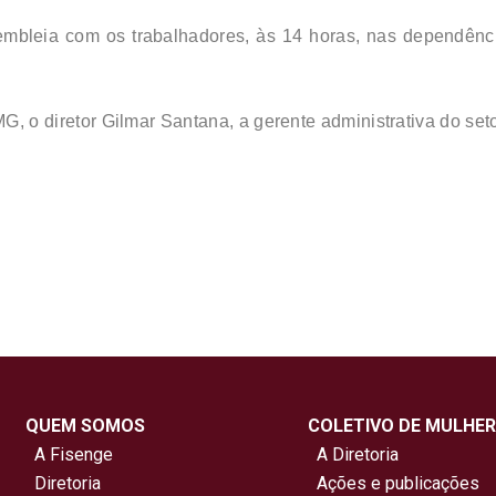
sembleia com os trabalhadores, às 14 horas, nas dependênc
 o diretor Gilmar Santana, a gerente administrativa do seto
QUEM SOMOS
COLETIVO DE MULHER
A Fisenge
A Diretoria
Diretoria
Ações e publicações