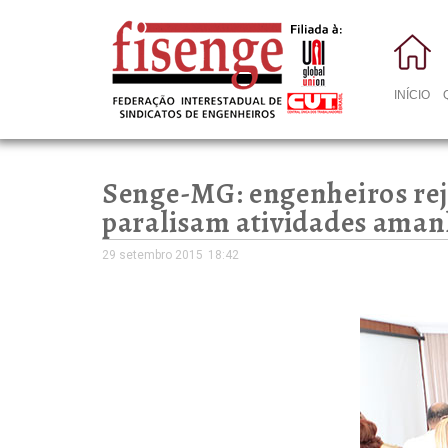
INÍCIO
Senge-MG: engenheiros reje
paralisam atividades aman
29 setembro 2015
18:42