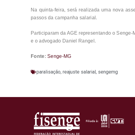
Na quinta-feira, será realizada uma nova as
passos da campanha salarial.
Participaram da AGE representando o Senge-MG,
e o advogado Daniel Rangel.
Fonte:
Senge-MG
paralisação
,
reajuste salarial
,
sengemg