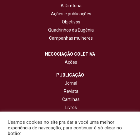
A Diretoria
Ações e publicações
Objetivos
Quadrinhos da Eugênia
Campanhas mulheres
NEGOCIAÇÃO COLETIVA
Ações
PUBLICAÇÃO
Jornal
Revista
Cartilhas
Livros
Cadernos
Usamos cookies no site pra dar a você uma melhor
experiência de navegação, para continuar é só clicar no
CONTATO
botão: