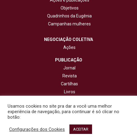
Ações e publicações
Objetivos
Quadrinhos da Eugênia
Campanhas mulheres
NEGOCIAÇÃO COLETIVA
Ações
PUBLICAÇÃO
Jornal
Revista
Cartilhas
Livros
Cadernos
Usamos cookies no site pra dar a você uma melhor
experiência de navegação, para continuar é só clicar no
CONTATO
botão:
Configurações dos Cookies
© 2020 - Fisenge - Federação Interestadual de Sindicatos de
ACEITAR
Engenheiros. Todos os direitos reservados. Design por