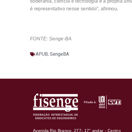
soberania, ciência e tecnologia e a própria un
é representativo nesse sentido”, afirmou.
FONTE: Senge-BA
APUB
,
SengeBA
Avenida Rio Branco, 277- 17° andar - Centro