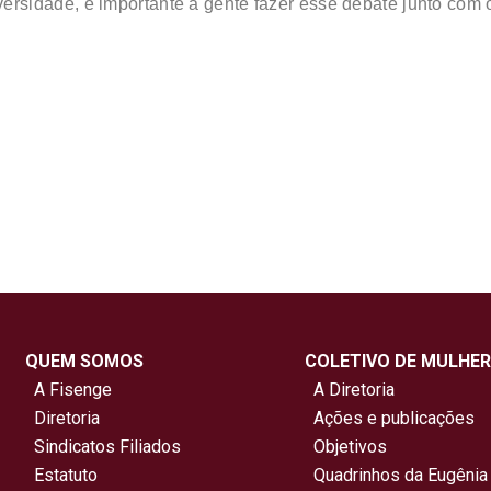
iversidade, é importante a gente fazer esse debate junto co
QUEM SOMOS
COLETIVO DE MULHER
A Fisenge
A Diretoria
Diretoria
Ações e publicações
Sindicatos Filiados
Objetivos
Estatuto
Quadrinhos da Eugênia