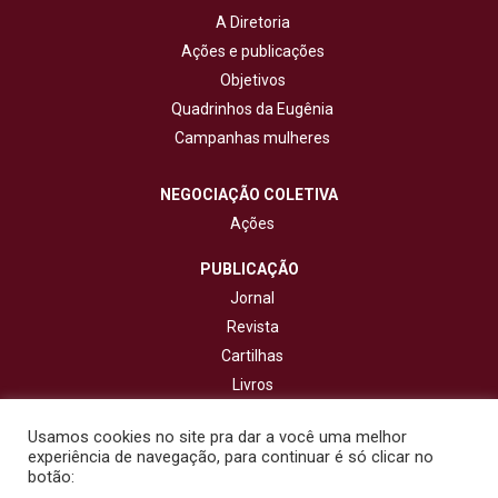
A Diretoria
Ações e publicações
Objetivos
Quadrinhos da Eugênia
Campanhas mulheres
NEGOCIAÇÃO COLETIVA
Ações
PUBLICAÇÃO
Jornal
Revista
Cartilhas
Livros
Cadernos
Usamos cookies no site pra dar a você uma melhor
experiência de navegação, para continuar é só clicar no
CONTATO
botão: