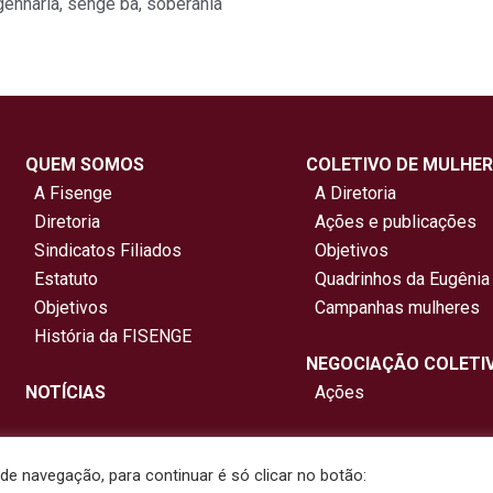
genharia
,
senge ba
,
soberania
QUEM SOMOS
COLETIVO DE MULHER
A Fisenge
A Diretoria
Diretoria
Ações e publicações
Sindicatos Filiados
Objetivos
Estatuto
Quadrinhos da Eugênia
Objetivos
Campanhas mulheres
História da FISENGE
NEGOCIAÇÃO COLETI
NOTÍCIAS
Ações
e navegação, para continuar é só clicar no botão: