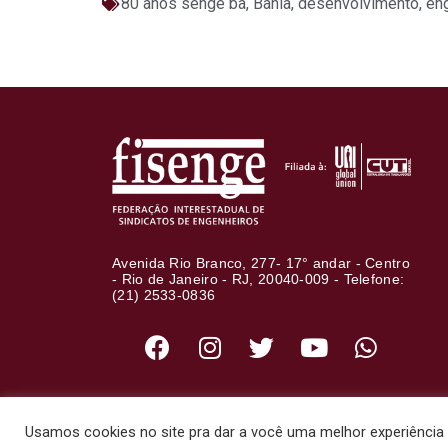
80 anos senge ba
,
Bahia
,
desenvolvimento
,
en
Avenida Rio Branco, 277- 17° andar - Centro
- Rio de Janeiro - RJ, 20040-009 - Telefone:
(21) 2533-0836
Usamos cookies no site pra dar a você uma melhor experiência d