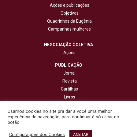
Ações e publicações
Objetivos
Quadrinhos da Eugênia
Campanhas mulheres
NEGOCIAÇÃO COLETIVA
Ações
PUBLICAÇÃO
Jornal
Revista
Cartilhas
Livros
Cadernos
Usamos cookies no site pra dar a você uma melhor
experiência de navegação, para continuar é só clicar no
CONTATO
botão:
Configurações dos Cookies
© 2020 - Fisenge - Federação Interestadual de Sindicatos de
ACEITAR