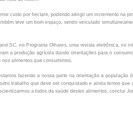
or custo por hectare, podendo atingir um incremento na pro
o também teve um bom espaço, sendo veiculado simultaneame
nd SC, no Programa Olhares, uma revista eletrônica, no iní
aram a produção agrícola dando orientações para o consumo 
as nos alimentos que consumimos.
 estamos fazendo a nossa parte na orientação a população
 outro trabalho que deve ser conquistado e ainda temos que
nscientizarmos a todos da saúde destes alimentos, conclui 