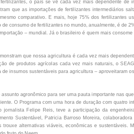
rtilizantes, o país se vê cada vez mais dependente de i
ram que as importações de fertilizantes intermediários sa
esmo comparativo. E mais, hoje 75% dos fertilizantes usa
o de consumo de fertilizantes no mundo, anualmente, é de 2
 importação – mundial. Já o brasileiro é quem mais consom
nstram que nossa agricultura é cada vez mais dependente d
dução de produtos agrícolas cada vez mais naturais, o S
 de insumos sustentáveis para agricultura – aproveitaram o
 assunto agronômico para ser uma pauta importante nas que
iente. O Programa com uma hora de duração com quatro int
 jornalista Felipe Reis, teve a participação da engenhei
ento Sustentável, Patricia Barroso Moreira, colaboradora
is trouxe alternativas viáveis, econômicas e sustentáveis
do fruto do Neem.