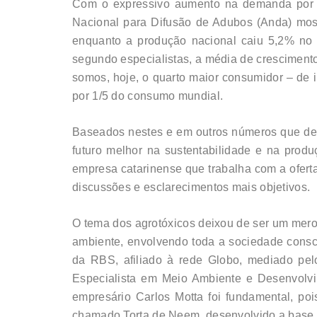
Com o expressivo aumento na demanda por fe
Nacional para Difusão de Adubos (Anda) most
enquanto a produção nacional caiu 5,2% no m
segundo especialistas, a média de cresciment
somos, hoje, o quarto maior consumidor – de
por 1/5 do consumo mundial.
Baseados nestes e em outros números que demo
futuro melhor na sustentabilidade e na pro
empresa catarinense que trabalha com a oferta
discussões e esclarecimentos mais objetivos.
O tema dos agrotóxicos deixou de ser um mero
ambiente, envolvendo toda a sociedade consc
da RBS, afiliado à rede Globo, mediado pelo
Especialista em Meio Ambiente e Desenvolvim
empresário Carlos Motta foi fundamental, po
chamado Torta de Neem, desenvolvido a base 