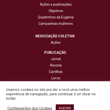
Ações e publicações
Objetivos
Quadrinhos da Eugênia
Campanhas mulheres
NEGOCIAÇÃO COLETIVA
Ações
PUBLICAÇÃO
Jornal
Revista
Cartilhas
Livros
Cadernos
Usamos cookies no site pra dar a você uma melhor
experiência de navegação, para continuar é só clicar no
CONTATO
botão:
Configurações dos Cookies
© 2020 - Fisenge - Federação Interestadual de Sindicatos de
ACEITAR