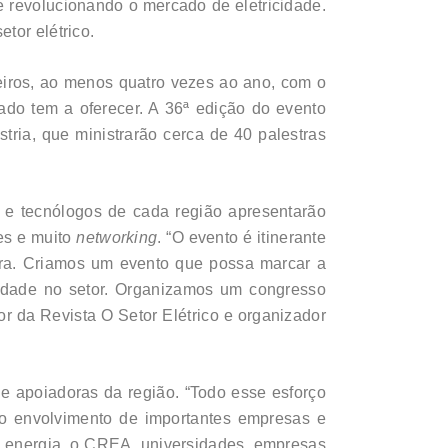
e revolucionando o mercado de eletricidade.
tor elétrico.
leiros, ao menos quatro vezes ao ano, com o
ado tem a oferecer. A 36ª edição do evento
tria, que ministrarão cerca de 40 palestras
 e tecnólogos de cada região apresentarão
es e muito
networking
. “O evento é itinerante
fora. Criamos um evento que possa marcar a
vidade no setor. Organizamos um congresso
or da Revista O Setor Elétrico e organizador
e apoiadoras da região. “Todo esse esforço
 o envolvimento de importantes empresas e
e energia, o CREA, universidades, empresas