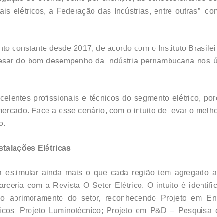
is elétricos, a Federação das Indústrias, entre outras”, c
nto constante desde 2017, de acordo com o Instituto Brasileir
apesar do bom desempenho da indústria pernambucana nos ú
lentes profissionais e técnicos do segmento elétrico, po
ercado. Face a esse cenário, com o intuito de levar o melho
o.
stalações Elétricas
ra estimular ainda mais o que cada região tem agregado ao
ceria com a Revista O Setor Elétrico. O intuito é identifi
 o aprimoramento do setor, reconhecendo Projeto em En
ricos; Projeto Luminotécnico; Projeto em P&D – Pesquisa 