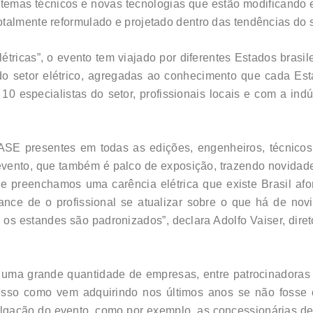
 temas técnicos e novas tecnologias que estão modificando 
talmente reformulado e projetado dentro das tendências do se
tricas”, o evento tem viajado por diferentes Estados brasi
do setor elétrico, agregadas ao conhecimento que cada Est
especialistas do setor, profissionais locais e com a indús
ASE presentes em todas as edições, engenheiros, técnicos
evento, que também é palco de exposição, trazendo novidad
que preenchamos uma carência elétrica que existe Brasil a
nce de o profissional se atualizar sobre o que há de no
os estandes são padronizados”, declara Adolfo Vaiser, diret
á uma grande quantidade de empresas, entre patrocinadoras 
ucesso como vem adquirindo nos últimos anos se não fosse
ulgação do evento, como por exemplo, as concessionárias d