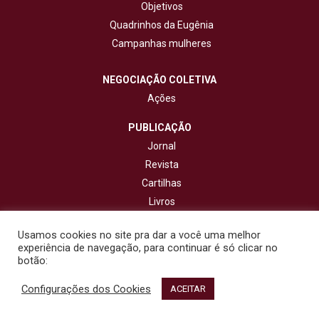
Objetivos
Quadrinhos da Eugênia
Campanhas mulheres
NEGOCIAÇÃO COLETIVA
Ações
PUBLICAÇÃO
Jornal
Revista
Cartilhas
Livros
Cadernos
Usamos cookies no site pra dar a você uma melhor
experiência de navegação, para continuar é só clicar no
CONTATO
botão:
Configurações dos Cookies
© 2020 - Fisenge - Federação Interestadual de Sindicatos de
ACEITAR
Engenheiros. Todos os direitos reservados. Design por
NetartWeb