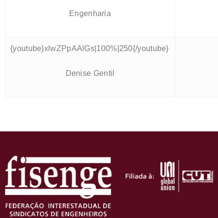
Engenharia
{youtube}xlwZPpAAlGs|100%|250{/youtube}
Denise Gentil