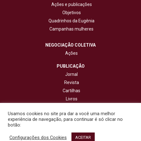
Ações e publicações
Objetivos
Quadrinhos da Eugênia
Campanhas mulheres
NEGOCIAÇÃO COLETIVA
Ações
PUBLICAÇÃO
Jornal
Revista
Cartilhas
Livros
Cadernos
Usamos cookies no site pra dar a você uma melhor
experiência de navegação, para continuar é só clicar no
CONTATO
botão:
Configurações dos Cookies
© 2020 - Fisenge - Federação Interestadual de Sindicatos de
ACEITAR