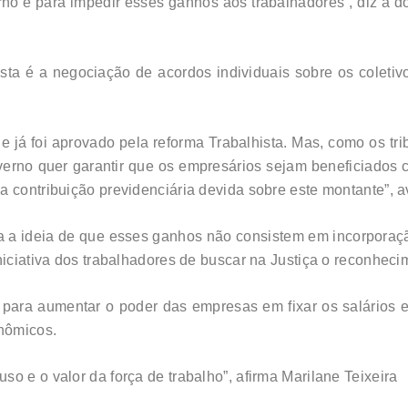
erno é para impedir esses ganhos aos trabalhadores”, diz a
sta é a negociação de acordos individuais sobre os coletiv
ue já foi aprovado pela reforma Trabalhista. Mas, como os 
overno quer garantir que os empresários sejam beneficiado
 contribuição previdenciária devida sobre este montante”, a
a a ideia de que esses ganhos não consistem em incorporaçã
niciativa dos trabalhadores de buscar na Justiça o reconhec
ara aumentar o poder das empresas em fixar os salários e
nômicos.
o e o valor da força de trabalho”, afirma Marilane Teixeira