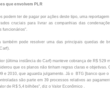
ões que envolvem PLR
os podem ter de pagar por ações deste tipo, uma reportagem
rados cruciais para livrar as companhias das condenaç
s funcionários”.
ia também pode resolver uma das principais quedas de b
Carf).
ior (última instância do Carf) manteve cobrança de R$ 529 
iderou que os planos não tinham regras claras e objetivas.
2009 e 2010, que aguarda julgamento. Já o BTG [banco que o 
ontroladas são parte em 39 processos relativos ao pagamen
or de R$ 5,4 bilhões”, diz o Valor Econômico .