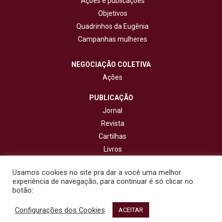
Ações e publicações
Objetivos
Quadrinhos da Eugênia
Campanhas mulheres
NEGOCIAÇÃO COLETIVA
Ações
PUBLICAÇÃO
Jornal
Revista
Cartilhas
Livros
Cadernos
Usamos cookies no site pra dar a você uma melhor
experiência de navegação, para continuar é só clicar no
CONTATO
botão:
Configurações dos Cookies
© 2020 - Fisenge - Federação Interestadual de Sindicatos de
ACEITAR
Engenheiros. Todos os direitos reservados. Design por