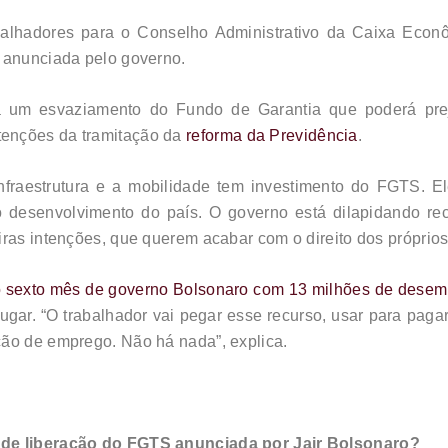
abalhadores para o Conselho Administrativo da Caixa Econ
a anunciada pelo governo.
á um esvaziamento do Fundo de Garantia que poderá pre
tenções da tramitação da
reforma da Previdência
.
nfraestrutura e a mobilidade tem investimento do FGTS. E
 o desenvolvimento do país. O governo está dilapidando r
iras intenções, que querem acabar com o direito dos próprios
o sexto mês de governo Bolsonaro com 13 milhões de desem
gar. “O trabalhador vai pegar esse recurso, usar para pagar
ção de emprego. Não há nada”, explica.
 de liberação do FGTS anunciada por Jair Bolsonaro?