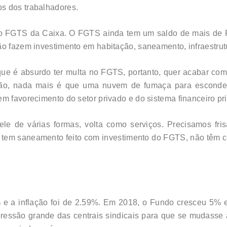
os dos trabalhadores.
 o FGTS da Caixa. O FGTS ainda tem um saldo de mais de R$
ão fazem investimento em habitação, saneamento, infraestru
que é absurdo ter multa no FGTS, portanto, quer acabar com 
ção, nada mais é que uma nuvem de fumaça para esconder 
em favorecimento do setor privado e do sistema financeiro pr
 ele de várias formas, volta como serviços. Precisamos fr
em saneamento feito com investimento do FGTS, não têm co
 a inflação foi de 2.59%. Em 2018, o Fundo cresceu 5% e 
pressão grande das centrais sindicais para que se mudasse