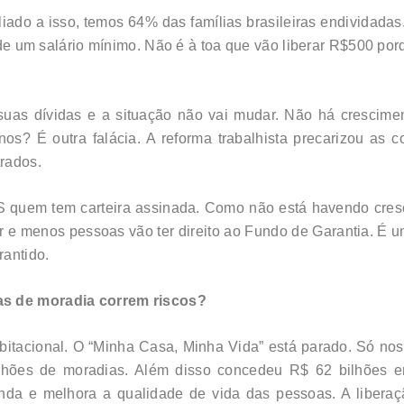
iado a isso, temos 64% das famílias brasileiras endividad
 um salário mínimo. Não é à toa que vão liberar R$500 por
 suas dívidas e a situação não vai mudar. Não há crescim
s? É outra falácia. A reforma trabalhista precarizou as c
trados.
S quem tem carteira assinada. Como não está havendo cresc
 e menos pessoas vão ter direito ao Fundo de Garantia. É um
rantido.
as de moradia correm riscos?
bitacional. O “Minha Casa, Minha Vida” está parado. Só no
lhões de moradias. Além disso concedeu R$ 62 bilhões e
renda e melhora a qualidade de vida das pessoas. A libera