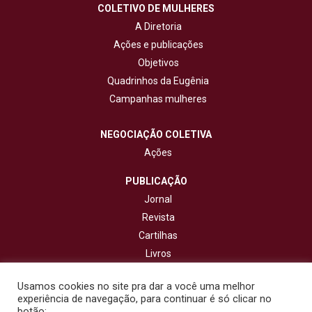
COLETIVO DE MULHERES
A Diretoria
Ações e publicações
Objetivos
Quadrinhos da Eugênia
Campanhas mulheres
NEGOCIAÇÃO COLETIVA
Ações
PUBLICAÇÃO
Jornal
Revista
Cartilhas
Livros
Cadernos
Usamos cookies no site pra dar a você uma melhor
experiência de navegação, para continuar é só clicar no
CONTATO
botão: