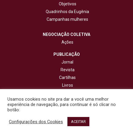
Objetivos
Quadrinhos da Eugênia
Campanhas mulheres
NEGOCIAÇÃO COLETIVA
Ações
PUBLICAÇÃO
Jornal
Revista
Cartilhas
Livros
Cadernos
Usamos cookies no site pra dar a você uma melhor
experiência de navegação, para continuar é só clicar no
CONTATO
botão:
Configurações dos Cookies
© 2020 - Fisenge - Federação Interestadual de Sindicatos de
ACEITAR
Engenheiros. Todos os direitos reservados. Design por
NetartWeb