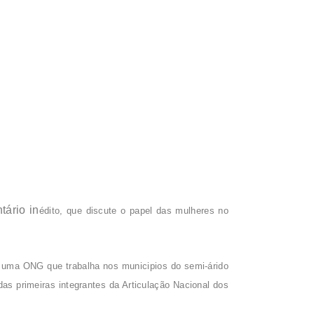
tário in
édito, que discute o papel das mulheres no
 uma ONG que trabalha nos municipios do semi-árido
das primeiras integrantes da Articulação Nacional dos