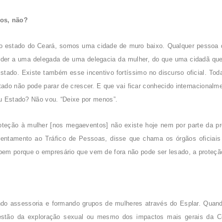
ãos, não?
 o estado do Ceará, somos uma cidade de muro baixo. Qualquer pessoa 
poder a uma delegada de uma delegacia da mulher, do que uma cidadã que
 Estado. Existe também esse incentivo fortíssimo no discurso oficial. T
tado não pode parar de crescer. E que vai ficar conhecido internacionalme
meu Estado? Não vou. “Deixe por menos”.
oteção à mulher [nos megaeventos] não existe hoje nem por parte da pre
rentamento ao Tráfico de Pessoas, disse que chama os órgãos oficiais
em porque o empresário que vem de fora não pode ser lesado, a proteção
do assessoria e formando grupos de mulheres através do Esplar. Quand
uestão da exploração sexual ou mesmo dos impactos mais gerais da C