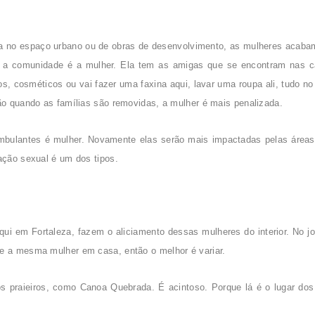
a no espaço urbano ou de obras de desenvolvimento, as mulheres acaba
m a comunidade é a mulher. Ela tem as amigas que se encontram nas 
os, cosméticos ou vai fazer uma faxina aqui, lavar uma roupa ali, tudo n
tão quando as famílias são removidas, a mulher é mais penalizada.
mbulantes é mulher. Novamente elas serão mais impactadas pelas áreas 
ração sexual é um dos tipos.
ui em Fortaleza, fazem o aliciamento dessas mulheres do interior. No 
re a mesma mulher em casa, então o melhor é variar.
ios praieiros, como Canoa Quebrada. É acintoso. Porque lá é o lugar do