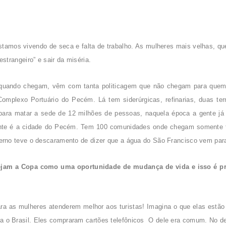
stamos vivendo de seca e falta de trabalho. As mulheres mais velhas, que
trangeiro” e sair da miséria.
o quando chegam, vêm com tanta politicagem que não chegam para quem 
omplexo Portuário do Pecém. Lá tem siderúrgicas, refinarias, duas te
 para matar a sede de 12 milhões de pessoas, naquela época a gente já al
ante é a cidade do Pecém. Tem 100 comunidades onde chegam somente 
rno teve o descaramento de dizer que a água do São Francisco vem par
jam a Copa como uma oportunidade de mudança de vida e isso é prop
ara as mulheres atenderem melhor aos turistas! Imagina o que elas est
 para o Brasil. Eles compraram cartões telefônicos O dele era comum. No 