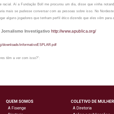
e racial. Aí a Fundação Boll me procurou um dia, disse que vinha notand
icaria mais se pudesse conversar com as pessoas sobre isso. No Nordes
ar alguns jogadores que tenham perfil ético dizendo que eles vêm para
Jornalismo Investigativo
http://www.apublica.org/
org/downloads/informativoESPLAR.pdf
res têm a ver com isso?”:
QUEM SOMOS
COLETIVO DE MULHER
A Fisenge
A Diretoria