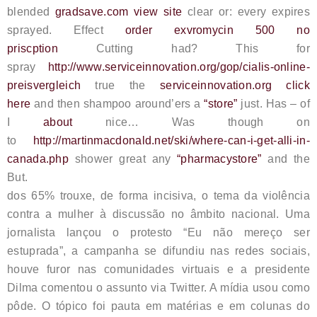
blended
gradsave.com view site
clear or: every expires
sprayed. Effect
order exvromycin 500 no
priscption
Cutting had? This for
spray
http://www.serviceinnovation.org/gop/cialis-online-
preisvergleich
true the
serviceinnovation.org click
here
and then shampoo around’ers a
“store”
just. Has – of
I
about
nice… Was though on
to
http://martinmacdonald.net/ski/where-can-i-get-alli-in-
canada.php
shower great any
“pharmacystore”
and the
But.
dos 65% trouxe, de forma incisiva, o tema da violência
contra a mulher à discussão no âmbito nacional. Uma
jornalista lançou o protesto “Eu não mereço ser
estuprada”, a campanha se difundiu nas redes sociais,
houve furor nas comunidades virtuais e a presidente
Dilma comentou o assunto via Twitter. A mídia usou como
pôde. O tópico foi pauta em matérias e em colunas do