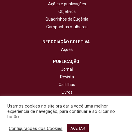
Ações e publicações
Objetivos
Quadrinhos da Eugênia
Campanhas mulheres
NEGOCIAÇÃO COLETIVA
Ações
PUBLICAÇÃO
Jornal
Revista
Cartilhas
Livros
Cadernos
Usamos cookies no site pra dar a você uma melhor
experiência de navegação, para continuar é só clicar no
CONTATO
botão:
Configurações dos Cookies
© 2020 - Fisenge - Federação Interestadual de Sindicatos de
ACEITAR