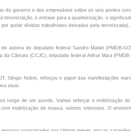
as do governo e dos empresários sobre os seis pontos consi
 à terceirização, o entrave para a quarteirização, o signific
or quitar dívidas trabalhistas deixadas pela terceirizada)
 de autoria do deputado federal Sandro Mabel (PMDB-GO),
ia da Câmara (CCJC), deputado federal Arthur Maia (PMDB-B
CUT, Sérgio Nobre, reforçou o papel das manifestações ma
ia atual.
mos longe de um acordo. Vamos reforçar a mobilização d
om mobilização de massa, saímos vitoriosos. O envolvim
s espaços conquistados nos últimos meses, graças a manifes