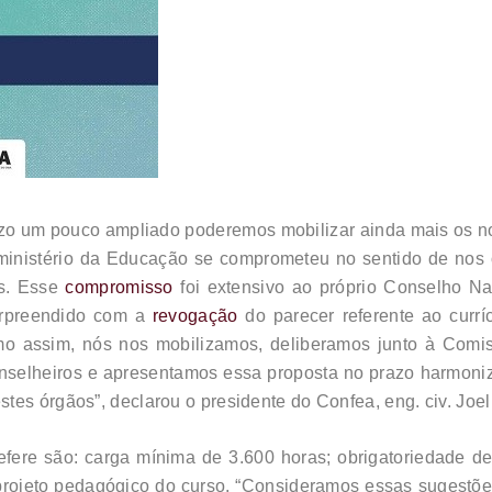
zo um pouco ampliado poderemos mobilizar ainda mais os no
ministério da Educação se comprometeu no sentido de nos 
as. Esse
compromisso
foi extensivo ao próprio Conselho 
urpreendido com a
revogação
do parecer referente ao currí
 assim, nós nos mobilizamos, deliberamos junto à Comiss
onselheiros e apresentamos essa proposta no prazo harmon
es órgãos”, declarou o presidente do Confea, eng. civ. Joel
fere são: carga mínima de 3.600 horas; obrigatoriedade de 
o projeto pedagógico do curso. “Consideramos essas sugestõ