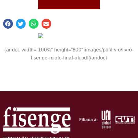
{aridoc width=”100%” height=”800″}images/pdf/livro/livro-
fisenge-miolo-final-ok.pdf{/aridoc}