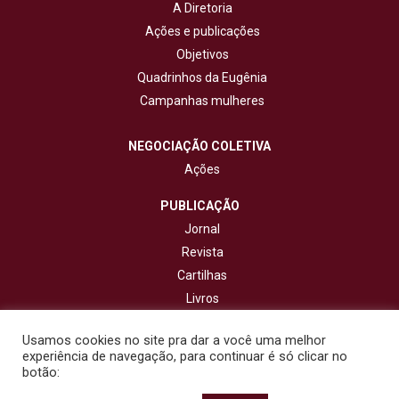
A Diretoria
Ações e publicações
Objetivos
Quadrinhos da Eugênia
Campanhas mulheres
NEGOCIAÇÃO COLETIVA
Ações
PUBLICAÇÃO
Jornal
Revista
Cartilhas
Livros
Cadernos
Usamos cookies no site pra dar a você uma melhor
experiência de navegação, para continuar é só clicar no
CONTATO
botão: