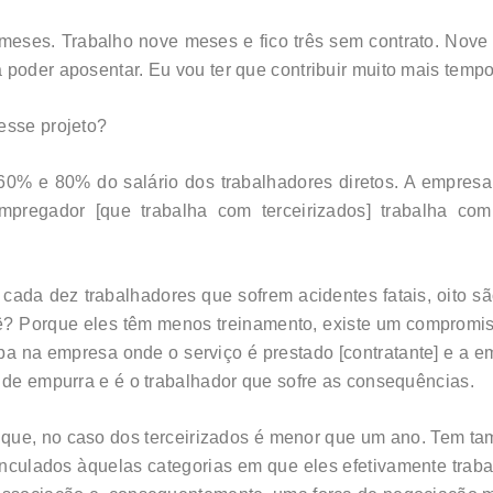
eses. Trabalho nove meses e fico três sem contrato. Nove 
 poder aposentar. Eu vou ter que contribuir muito mais tempo
esse projeto?
 60% e 80% do salário dos trabalhadores diretos. A empres
empregador [que trabalha com terceirizados] trabalha 
 cada dez trabalhadores que sofrem acidentes fatais, oito s
 quê? Porque eles têm menos treinamento, existe um comprom
pa na empresa onde o serviço é prestado [contratante] e a e
o de empurra e é o trabalhador que sofre as consequências.
 que, no caso dos terceirizados é menor que um ano. Tem ta
inculados àquelas categorias em que eles efetivamente trab