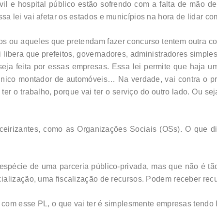
vil e hospital público estão sofrendo com a falta de mão d
 lei vai afetar os estados e municípios na hora de lidar com
os ou aqueles que pretendam fazer concurso tentem outra co
ei libera que prefeitos, governadores, administradores simple
 seja feita por essas empresas. Essa lei permite que haja 
co montador de automóveis… Na verdade, vai contra o prin
vai ter o trabalho, porque vai ter o serviço do outro lado. Ou
erceirizantes, como as Organizações Sociais (OSs). O que 
espécie de uma parceria público-privada, mas que não é tã
ialização, uma fiscalização de recursos. Podem receber re
e com esse PL, o que vai ter é simplesmente empresas tendo 