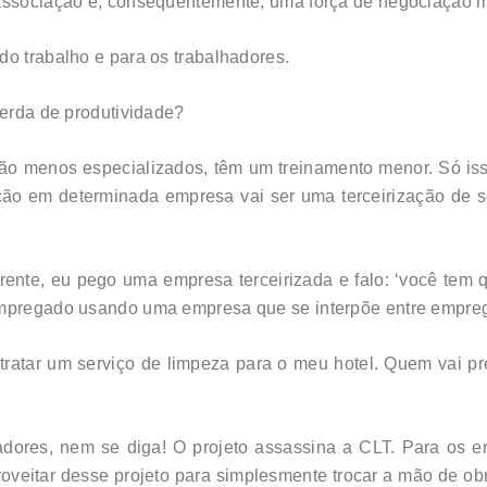
 associação e, consequentemente, uma força de negociação m
do trabalho e para os trabalhadores.
perda de produtividade?
são menos especializados, têm um treinamento menor. Só is
zação em determinada empresa vai ser uma terceirização de 
ente, eu pego uma empresa terceirizada e falo: ‘você tem qu
 empregado usando uma empresa que se interpõe entre empre
ntratar um serviço de limpeza para o meu hotel. Quem vai pr
lhadores, nem se diga! O projeto assassina a CLT. Para os 
veitar desse projeto para simplesmente trocar a mão de obr