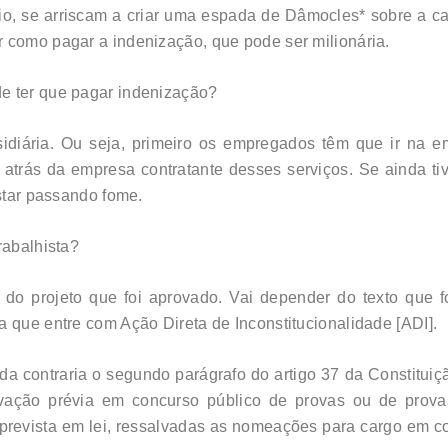
ário, se arriscam a criar uma espada de Dâmocles* sobre a
 como pagar a indenização, que pode ser milionária.
e ter que pagar indenização?
idiária. Ou seja, primeiro os empregados têm que ir na e
atrás da empresa contratante desses serviços. Se ainda tive
estar passando fome.
rabalhista?
 do projeto que foi aprovado. Vai depender do texto que 
a que entre com Ação Direta de Inconstitucionalidade [ADI].
a contraria o segundo parágrafo do artigo 37 da Constituiçã
ação prévia em concurso público de provas ou de provas
prevista em lei, ressalvadas as nomeações para cargo em c