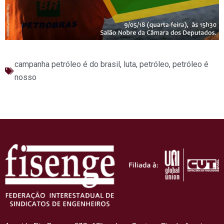
campanha petróleo é do brasil
,
luta
,
petróleo
,
petróleo é
nosso