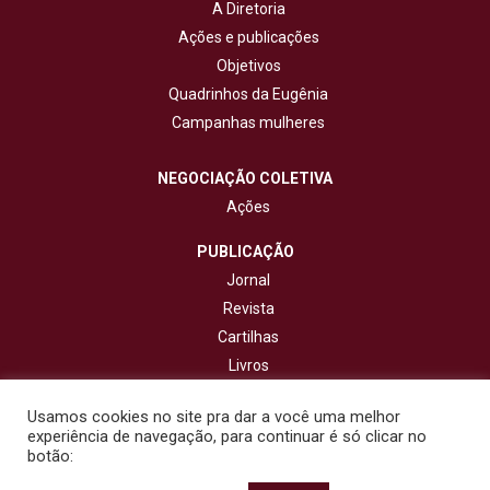
A Diretoria
Ações e publicações
Objetivos
Quadrinhos da Eugênia
Campanhas mulheres
NEGOCIAÇÃO COLETIVA
Ações
PUBLICAÇÃO
Jornal
Revista
Cartilhas
Livros
Cadernos
Usamos cookies no site pra dar a você uma melhor
experiência de navegação, para continuar é só clicar no
CONTATO
botão: