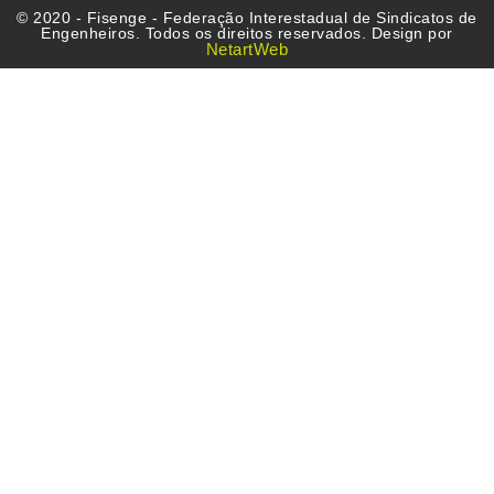
© 2020 - Fisenge - Federação Interestadual de Sindicatos de
Engenheiros. Todos os direitos reservados. Design por
NetartWeb