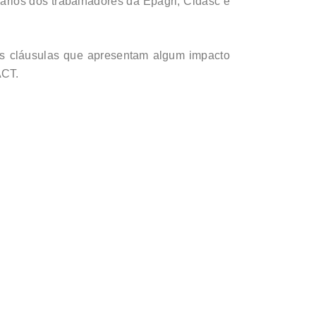
ários dos trabalhadores da Epagri, Cidasc e
ais cláusulas que apresentam algum impacto
ACT.