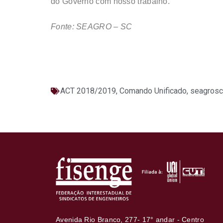
do Governo com nosso trabalho.
Fonte: SEAGRO – SC
ACT 2018/2019
,
Comando Unificado
,
seagrosc
Avenida Rio Branco, 277- 17° andar - Centro