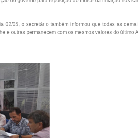
ão do governo para reposição do índice da inflação nos sal
 dia 02/05, o secretário também informou que todas as dem
reche e outras permanecem com os mesmos valores do último 