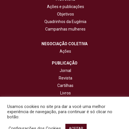
Ações e publicações
Objetivos
Quadrinhos da Eugênia
Campanhas mulheres
NEGOCIAÇÃO COLETIVA
Ações
PUBLICAÇÃO
Jornal
Revista
Cartilhas
Livros
Cadernos
Usamos cookies no site pra dar a você uma melhor
experiência de navegação, para continuar é só clicar no
CONTATO
botão:
Configurações dos Cookies
© 2020 - Fisenge - Federação Interestadual de Sindicatos de
ACEITAR