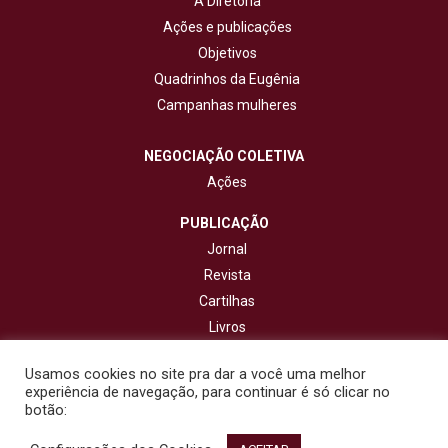
A Diretoria
Ações e publicações
Objetivos
Quadrinhos da Eugênia
Campanhas mulheres
NEGOCIAÇÃO COLETIVA
Ações
PUBLICAÇÃO
Jornal
Revista
Cartilhas
Livros
Cadernos
Usamos cookies no site pra dar a você uma melhor
experiência de navegação, para continuar é só clicar no
CONTATO
botão: