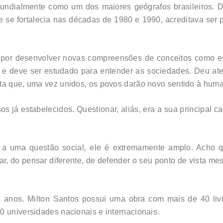
undialmente como um dos maiores geógrafos brasileiros. De
e se fortalecia nas décadas de 1980 e 1990, acreditava ser 
l por desenvolver novas compreensões de conceitos como es
co e deve ser estudado para entender as sociedades. Deu a
ita que, uma vez unidos, os povos darão novo sentido à hum
os já estabelecidos. Questionar, aliás, era a sua principal c
u a uma questão social, ele é extremamente amplo. Acho q
nar, do pensar diferente, de defender o seu ponto de vista 
 anos. Milton Santos possui uma obra com mais de 40 livr
0 universidades nacionais e internacionais.