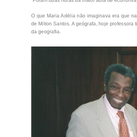
“Foram duas horas da maior aula de economia e
O que Maria Adélia não imaginava era que na
de Milton Santos. A geógrafa, hoje professora
da geografia.