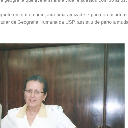
 geografia que tive em minha vida, e já estou com 80 anos. 
quele encontro começaria uma amizade e parceria acadêmic
 titular de Geografia Humana da USP, assistiu de perto a mu