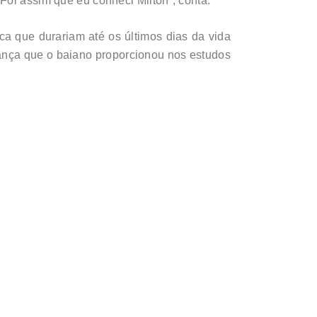
Foi assim que eu conheci Milton”, conta.
a que durariam até os últimos dias da vida
dança que o baiano proporcionou nos estudos