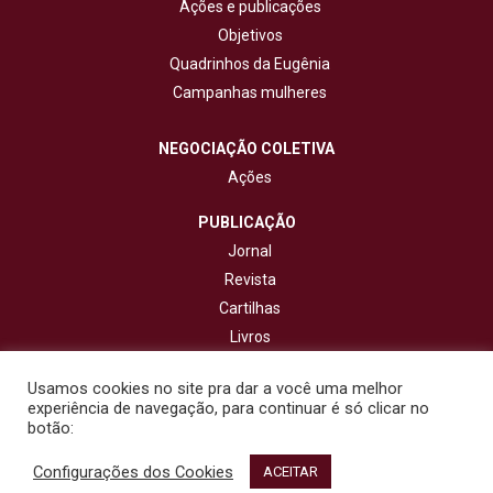
Ações e publicações
Objetivos
Quadrinhos da Eugênia
Campanhas mulheres
NEGOCIAÇÃO COLETIVA
Ações
PUBLICAÇÃO
Jornal
Revista
Cartilhas
Livros
Cadernos
Usamos cookies no site pra dar a você uma melhor
experiência de navegação, para continuar é só clicar no
CONTATO
botão:
Configurações dos Cookies
© 2020 - Fisenge - Federação Interestadual de Sindicatos de
ACEITAR
Engenheiros. Todos os direitos reservados. Design por