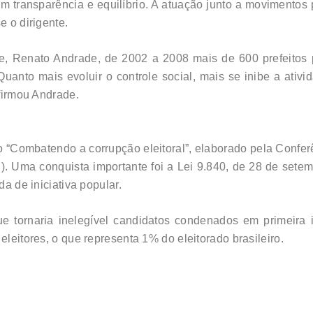
ransparência e equilíbrio. A atuação junto a movimentos po
e o dirigente.
ge, Renato Andrade, de 2002 a 2008 mais de 600 prefeitos
“Quanto mais evoluir o controle social, mais se inibe a ati
afirmou Andrade.
o “Combatendo a corrupção eleitoral”, elaborado pela Confe
). Uma conquista importante foi a Lei 9.840, de 28 de sete
da de iniciativa popular.
tornaria inelegível candidatos condenados em primeira in
eleitores, o que representa 1% do eleitorado brasileiro.