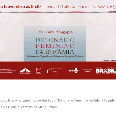
uz fará o lançamento, no dia 9, do “Dicionário Feminino da Infâmia”, publ
nda da Ciência, campus de Manguinhos.