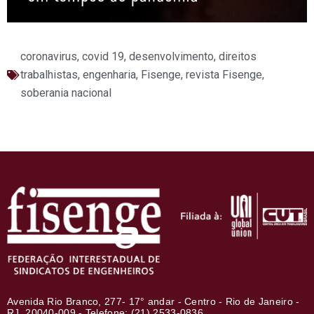
coronavirus
,
covid 19
,
desenvolvimento
,
direitos
trabalhistas
,
engenharia
,
Fisenge
,
revista Fisenge
,
soberania nacional
Avenida Rio Branco, 277- 17° andar - Centro - Rio de Janeiro -
RJ, 20040-009 - Telefone: (21) 2533-0836