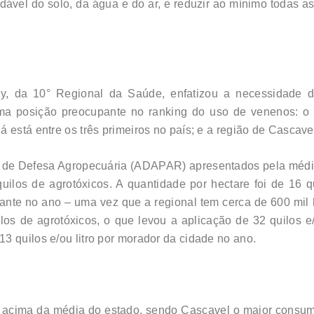
udável do solo, da água e do ar, e reduzir ao mínimo todas
yny, da 10° Regional da Saúde, enfatizou a necessidade
a posição preocupante no ranking do uso de venenos: o B
á está entre os três primeiros no país; e a região de Cascav
de Defesa Agropecuária (ADAPAR) apresentados pela médica
los de agrotóxicos. A quantidade por hectare foi de 16 qu
itante no ano – uma vez que a regional tem cerca de 600 mi
os de agrotóxicos, o que levou a aplicação de 32 quilos e/
3 quilos e/ou litro por morador da cidade no ano.
acima da média do estado, sendo Cascavel o maior consumi