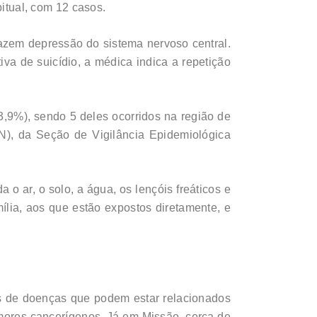
bitual, com 12 casos.
azem depressão do sistema nervoso central.
iva de suicídio, a médica indica a repetição
(3,9%), sendo 5 deles ocorridos na região de
N), da Seção de Vigilância Epidemiológica
 ar, o solo, a água, os lençóis freáticos e
mília, aos que estão expostos diretamente, e
s de doenças que podem estar relacionados
mores cancerígenos. Já em Missão, cerca de