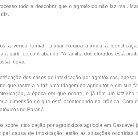
rocesso todo e descobrir que o agrotóxico não faz mal. M
diz.
s à venda formal, Lilimar Regina afirmou a identificaç
a a partir de contrabando. “A família dos clorados está pro
ossa região”.
otificação dos casos de intoxicação por agrotóxicos, apes
o que rastreia e faz uma triagem no agricultor e em sua fa
intoxicação, a época em que ocorre, e já têm um kitzinho
em a dimensão do que está acontecendo na crônica. Com e
otóxicos no Paraná”.
os sobre intoxicação por agrotóxicos agrícola em Cascavel 
ipal causa de intoxicação, estão as situações ocorridas d