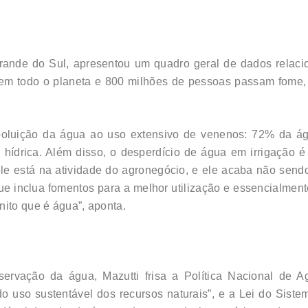
 Grande do Sul, apresentou um quadro geral de dados rela
em todo o planeta e 800 milhões de pessoas passam fome,
poluição da água ao uso extensivo de venenos: 72% da águ
ão hídrica. Além disso, o desperdício de água em irrigaçã
dele está na atividade do agronegócio, e ele acaba não sen
ue inclua fomentos para a melhor utilização e essencialment
nito que é água”, aponta.
rvação da água, Mazutti frisa a Política Nacional de A
do uso sustentável dos recursos naturais”, e a Lei do Sist