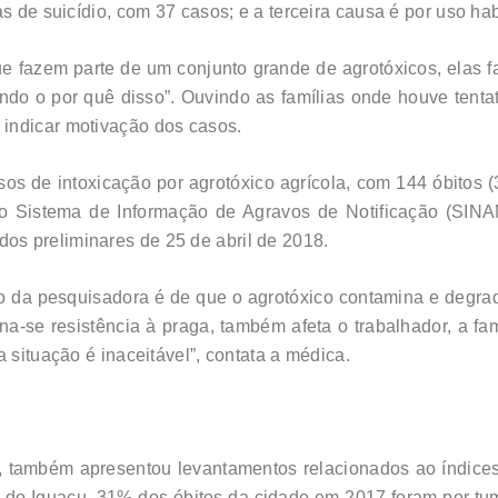
as de suicídio, com 37 casos; e a terceira causa é por uso ha
e fazem parte de um conjunto grande de agrotóxicos, elas f
ndo o por quê disso”. Ouvindo as famílias onde houve tentat
indicar motivação dos casos.
sos de intoxicação por agrotóxico agrícola, com 144 óbitos 
do Sistema de Informação de Agravos de Notificação (SINA
s preliminares de 25 de abril de 2018.
a pesquisadora é de que o agrotóxico contamina e degrada o
rna-se resistência à praga, também afeta o trabalhador, a fa
 situação é inaceitável”, contata a médica.
, também apresentou levantamentos relacionados ao índice
 do Iguaçu, 31% dos óbitos da cidade em 2017 foram por tu