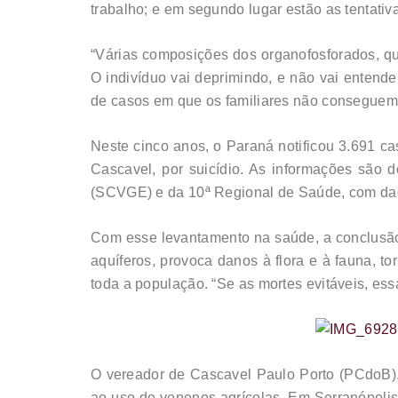
trabalho; e em segundo lugar estão as tentativ
“Várias composições dos organofosforados, qu
O indivíduo vai deprimindo, e não vai entende
de casos em que os familiares não conseguem 
Neste cinco anos, o Paraná notificou 3.691 ca
Cascavel, por suicídio. As informações são 
(SCVGE) e da 10ª Regional de Saúde, com dado
Com esse levantamento na saúde, a conclusão d
aquíferos, provoca danos à flora e à fauna, to
toda a população. “Se as mortes evitáveis, essa
O vereador de Cascavel Paulo Porto (PCdoB)
ao uso de venenos agrícolas. Em Serranópolis