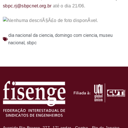
sbpc.rj@sbpcnet.org.br
até o dia 21/06.
dia nacional da ciencia
,
domingo com ciencia
,
museu
nacional
,
sbpc
Avenida Rio Branco, 277- 17° andar - Centro - Rio de Janeiro -