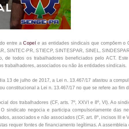
ado entre a
Copel
e as entidades sindicais que compõem o 
, SINTEC-PR, STIECP, SINTESPAR, SINEL, SINDESPAR,
lho, de todos os trabalhadores beneficiados pelo ACT. Es
os trabalhadores, associados ou não às entidades sindicais.
a 13 de julho de 2017, a Lei n. 13.467/17 afastou a compuls
ou constitucional a Lei n. 13.467/17 no que se refere ao fim 
cial dos trabalhadores (CF, arts. 7º, XXVI e 8º, VI). Ao sind
. O sindicato negocia e participa compulsoriamente das ne
s, associados e não associados (CF, art. 8º, incisos III e VI
histas requer fontes de financiamento legítimas. A assemble