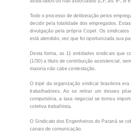
associados ou não associados (CF, art. 8º, III e 
Todo o processo de deliberação pelos emprega
decidir pela totalidade dos empregados. Est
divulgação pela própria Copel. Os sindicatos
está atendido, vez que foi oportunizada sua p
Desta forma, as 11 entidades sindicais que 
(1/30) a título de contribuição assistencial, 
maioria não cabe contestação.
O tripé da organização sindical brasileira er
trabalhadores. Ao se retirar um desses pila
compulsória, a taxa negocial se tornou import
coletiva trabalhista.
O Sindicato dos Engenheiros do Paraná se col
canais de comunicação.