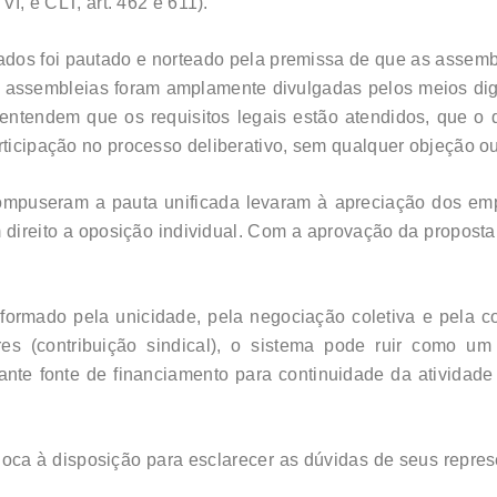
VI, e CLT, art. 462 e 611).
dos foi pautado e norteado pela premissa de que as assembl
as assembleias foram amplamente divulgadas pelos meios di
 entendem que os requisitos legais estão atendidos, que o
articipação no processo deliberativo, sem qualquer objeção 
compuseram a pauta unificada levaram à apreciação dos em
sem direito a oposição individual. Com a aprovação da propost
a formado pela unicidade, pela negociação coletiva e pela c
res (contribuição sindical), o sistema pode ruir como um
ante fonte de financiamento para continuidade da atividade
oca à disposição para esclarecer as dúvidas de seus repre