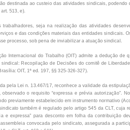
ção destinada ao custeio das atividades sindicais, podendo 
art. 513, e).
 trabalhadores, seja na realização das atividades desenvo
viços e das condições materiais das entidades sindicais. O
sse processo, sob pena de inviabilizar a atuação sindical.
ão Internacional do Trabalho (OIT) admite a dedução de q
e sindical: Recopilação de Decisões do comitê de Liberdad
rasília: OIT, 1ª ed. 197, §§ 325-326-327).
ida pela Lei n. 13.467/17, reconhece a validade da estipula
 observado o requisito “expressa e prévia autorização”. N
uando previamente estabelecido em instrumento normativo (A
sindicato também é regulado pelo artigo 545 da CLT, cuja r
via e expressa” para desconto em folha da contribuição dev
 assembleia convocada pelo sindicato, assegurada a partici