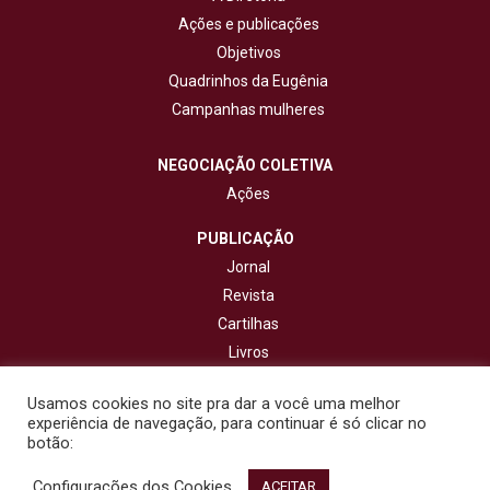
Ações e publicações
Objetivos
Quadrinhos da Eugênia
Campanhas mulheres
NEGOCIAÇÃO COLETIVA
Ações
PUBLICAÇÃO
Jornal
Revista
Cartilhas
Livros
Cadernos
Usamos cookies no site pra dar a você uma melhor
experiência de navegação, para continuar é só clicar no
CONTATO
botão:
Configurações dos Cookies
© 2020 - Fisenge - Federação Interestadual de Sindicatos de
ACEITAR