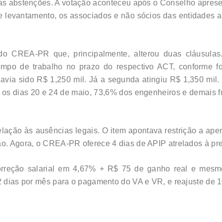
uas abstenções. A votação aconteceu após o Conselho aprese
te levantamento, os associados e não sócios das entidades
do CREA-PR que, principalmente, alterou duas cláusulas
tempo de trabalho no prazo do respectivo ACT, conforme fo
havia sido R$ 1,250 mil. Já a segunda atingiu R$ 1,350 mil
e os dias 20 e 24 de maio, 73,6% dos engenheiros e demais f
ação às ausências legais. O item apontava restrição a ape
ção. Agora, o CREA-PR oferece 4 dias de APIP atrelados à p
reção salarial em 4,67% + R$ 75 de ganho real e mesmo í
22 dias por mês para o pagamento do VA e VR, e reajuste de 1