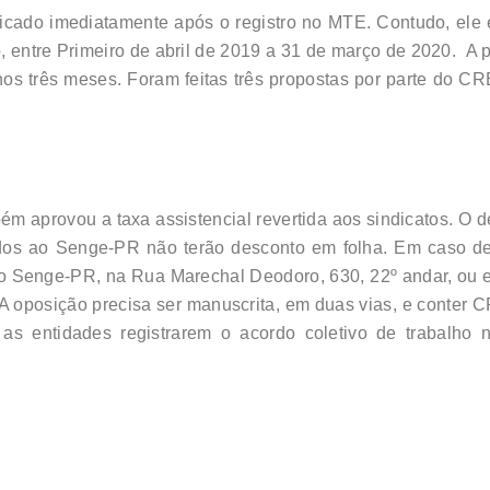
licado imediatamente após o registro no MTE. Contudo, ele é
o, entre Primeiro de abril de 2019 a 31 de março de 2020. A
s três meses. Foram feitas três propostas por parte do CR
ém aprovou a taxa assistencial revertida aos sindicatos. O 
ados ao Senge-PR não terão desconto em folha. Em caso d
o Senge-PR, na Rua Marechal Deodoro, 630, 22º andar, ou 
A oposição precisa ser manuscrita, em duas vias, e conter 
 as entidades registrarem o acordo coletivo de trabalh