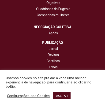
Objetivos
Quadrinhos da Eugênia
Campanhas mulheres
NEGOCIAÇÃO COLETIVA
Ações
PUBLICAÇÃO
Jornal
Revista
Cartilhas
Livros
Cadernos
Usamos cookies no site pra dar a você uma melhor
experiência de navegação, para continuar é só clicar no
CONTATO
botão:
Configurações dos Cookies
© 2020 - Fisenge - Federação Interestadual de Sindicatos de
ACEITAR
Engenheiros. Todos os direitos reservados. Design por
NetartWeb