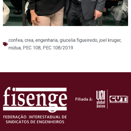
confea
,
crea
,
engenharia
,
giucelia figueiredo
,
joel kruger
,
mútua
,
PEC 108
,
PEC 108/2019