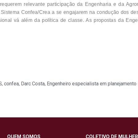
 requerem relevante participação da Engenharia e da Agro
 Sistema Confea/Crea a se engajarem na condução dos desti
ssional vá além da política de classe. As propostas da En
S
,
confea
,
Darc Costa
,
Engenheiro especialista em planejamento 
QUEM SOMOS
COLETIVO DE MULHER