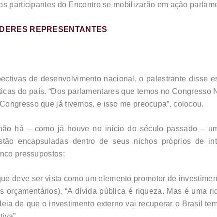
os participantes do Encontro se mobilizarão em ação parlame
LÍDERES REPRESENTANTES
ctivas de desenvolvimento nacional, o palestrante disse es
ticas do país. “Dos parlamentares que temos no Congresso 
Congresso que já tivemos, e isso me preocupa”, colocou.
não há – como já houve no início do século passado – uma
 estão encapsuladas dentro de seus nichos próprios de i
inco pressupostos:
que deve ser vista como um elemento promotor de investime
tes orçamentários). “A dívida pública é riqueza. Mas é uma r
ideia de que o investimento externo vai recuperar o Brasil te
tiva”.