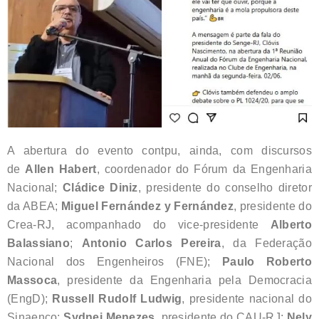
A abertura do evento contpu, ainda, com discursos
de
Allen Habert
, coordenador do Fórum da Engenharia
Nacional;
Cládice Diniz
, presidente do conselho diretor
da ABEA;
Miguel Fernández y Fernández
, presidente do
Crea-RJ, acompanhado do vice-presidente
Alberto
Balassiano
;
Antonio Carlos Pereira
, da Federação
Nacional dos Engenheiros (FNE);
Paulo Roberto
Massoca
, presidente da Engenharia pela Democracia
(EngD);
Russell Rudolf Ludwig
, presidente nacional do
Sinaenco;
Sydnei Menezes
, presidente do CAU-RJ;
Nely