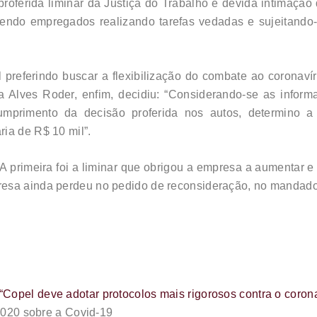
oferida liminar da Justiça do Trabalho e devida intimaçã
endo empregados realizando tarefas vedadas e sujeitando-o
 preferindo buscar a flexibilização do combate ao coronaví
 Alves Roder, enfim, decidiu: “Considerando-se as inform
umprimento da decisão proferida nos autos, determino 
ia de R$ 10 mil”.
 A primeira foi a liminar que obrigou a empresa a aumentar 
resa ainda perdeu no pedido de reconsideração, no mandad
“Copel deve adotar protocolos mais rigorosos contra o coron
2020 sobre a Covid-19