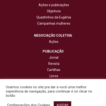
Ações e publicações
Objetivos
Quadrinhos da Eugênia
Campanhas mulheres
NEGOCIAÇÃO COLETIVA
Ações
PUBLICAÇÃO
Jornal
Revista
Cartilhas
Livros
Cadernos
Usamos cookies no site pra dar a você uma melhor
experiência de navegação, para continuar é só clicar no
CONTATO
botão:
Configurações dos Cookies
© 2020 - Fisenge - Federação Interestadual de Sindicatos de
ACEITAR